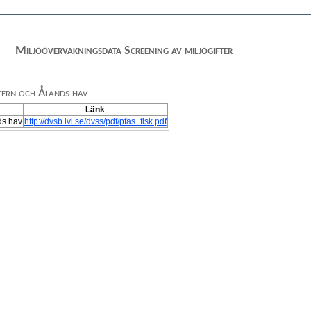
Miljöövervakningsdata Screening av miljögifter
tern och Ålands hav
Länk
ds hav
http://dvsb.ivl.se/dvss/pdf/pfas_fisk.pdf