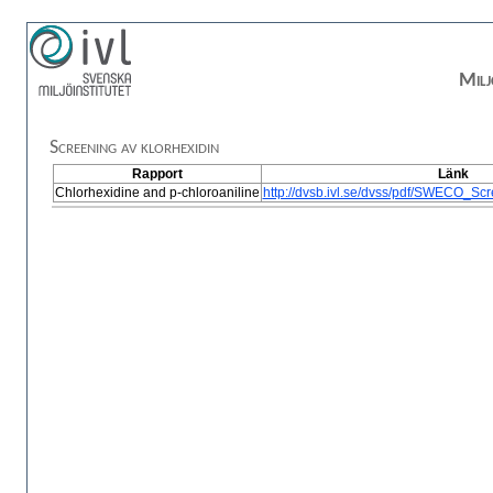
Milj
Screening av klorhexidin
Rapport
Länk
Chlorhexidine and p-chloroaniline
http://dvsb.ivl.se/dvss/pdf/SWECO_Sc