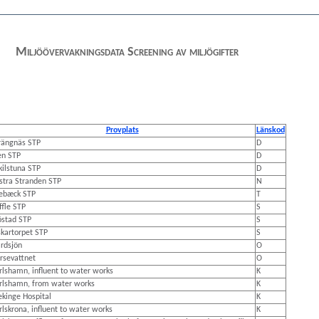
Miljöövervakningsdata Screening av miljögifter
Provplats
Länskod
rängnäs STP
D
en STP
D
kilstuna STP
D
stra Stranden STP
N
ebæck STP
T
ffle STP
S
östad STP
S
skartorpet STP
S
rdsjön
O
rsevattnet
O
rlshamn, influent to water works
K
rlshamn, from water works
K
ekinge Hospital
K
rlskrona, influent to water works
K