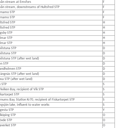
ån stream at Emsfors
F
ån stream, downstreams of Hultsfred STP
F
rnamo STP
F
rnamo STP
F
ltsfred STP
H
ltsfred STP
H
gsby STP
H
lmar STP
H
lmar STP
H
kilstuna STP
D
kilstuna STP
D
kilstuna STP (after wet land)
D
en STP
D
andholmen STP
D
rängnäs STP (after wet land)
D
osa STP (after wet land)
D
k STP
S
rkviken Bay, recipient of Vik STP
S
skartorpet STP
S
rnums Bay, Station Kr70, recipient of Fiskartorpet STP
S
rgsjön lake, influent to water works
S
gesta STP
Y
lköping STP
O
övde STP
O
averket STP
O