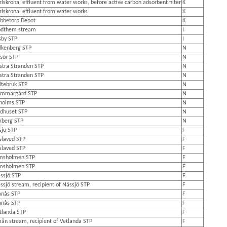
rlskrona, effluent from water works, before active carbon adsorbent filter
K
rlskrona, effluent from water works
K
bbetorp Depot
K
dthem stream
I
sby STP
I
lkenberg STP
N
sör STP
N
stra Stranden STP
N
stra Stranden STP
N
ltebruk STP
N
mmargård STP
N
holms STP
N
dhuset STP
N
rberg STP
N
sjö STP
F
slaved STP
F
slaved STP
F
msholmen STP
F
msholmen STP
F
ssjö STP
F
ssjö stream, recipient of Nässjö STP
F
anås STP
F
anås STP
F
tlanda STP
F
ån stream, recipient of Vetlanda STP
F