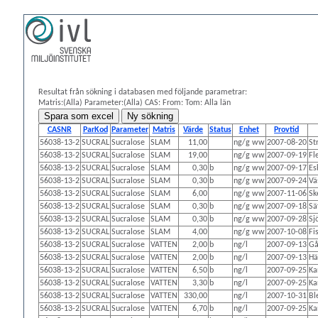
Resultat från sökning i databasen med följande parametrar:
Matris:(Alla)
Parameter:(Alla)
CAS:
From: Tom:
Alla län
CASNR
ParKod
Parameter
Matris
Värde
Status
Enhet
Provtid
56038-13-2
SUCRAL
Sucralose
SLAM
11,00
ng/g ww
2007-08-20
St
56038-13-2
SUCRAL
Sucralose
SLAM
19,00
ng/g ww
2007-09-19
Fl
56038-13-2
SUCRAL
Sucralose
SLAM
0,30
b
ng/g ww
2007-09-17
Es
56038-13-2
SUCRAL
Sucralose
SLAM
0,30
b
ng/g ww
2007-09-24
Vä
56038-13-2
SUCRAL
Sucralose
SLAM
6,00
ng/g ww
2007-11-06
Sk
56038-13-2
SUCRAL
Sucralose
SLAM
0,30
b
ng/g ww
2007-09-18
Sä
56038-13-2
SUCRAL
Sucralose
SLAM
0,30
b
ng/g ww
2007-09-28
Sj
56038-13-2
SUCRAL
Sucralose
SLAM
4,00
ng/g ww
2007-10-08
Fi
56038-13-2
SUCRAL
Sucralose
VATTEN
2,00
b
ng/l
2007-09-13
Gå
56038-13-2
SUCRAL
Sucralose
VATTEN
2,00
b
ng/l
2007-09-13
Hä
56038-13-2
SUCRAL
Sucralose
VATTEN
6,50
b
ng/l
2007-09-25
Ka
56038-13-2
SUCRAL
Sucralose
VATTEN
3,30
b
ng/l
2007-09-25
Ka
56038-13-2
SUCRAL
Sucralose
VATTEN
330,00
ng/l
2007-10-31
Bl
56038-13-2
SUCRAL
Sucralose
VATTEN
6,70
b
ng/l
2007-09-25
Ka