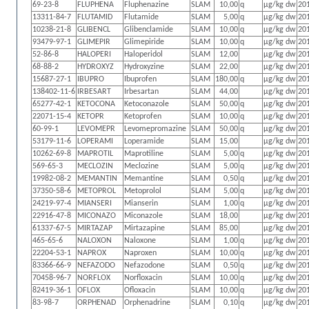
69-23-8
FLUPHENA
Fluphenazine
SLAM
10,00
q
µg/kg dw
20
13311-84-7
FLUTAMID
Flutamide
SLAM
5,00
q
µg/kg dw
20
10238-21-8
GLIBENCL
Glibenclamide
SLAM
10,00
q
µg/kg dw
20
93479-97-1
GLIMEPIR
Glimepiride
SLAM
10,00
q
µg/kg dw
20
52-86-8
HALOPERI
Haloperidol
SLAM
12,00
µg/kg dw
20
68-88-2
HYDROXYZ
Hydroxyzine
SLAM
22,00
µg/kg dw
20
15687-27-1
IBUPRO
Ibuprofen
SLAM
180,00
q
µg/kg dw
20
138402-11-6
IRBESART
Irbesartan
SLAM
44,00
µg/kg dw
20
65277-42-1
KETOCONA
Ketoconazole
SLAM
50,00
q
µg/kg dw
20
22071-15-4
KETOPR
Ketoprofen
SLAM
10,00
q
µg/kg dw
20
60-99-1
LEVOMEPR
Levomepromazine
SLAM
50,00
q
µg/kg dw
20
53179-11-6
LOPERAMI
Loperamide
SLAM
15,00
µg/kg dw
20
10262-69-8
MAPROTIL
Maprotiline
SLAM
5,00
q
µg/kg dw
20
569-65-3
MECLOZIN
Meclozine
SLAM
5,00
q
µg/kg dw
20
19982-08-2
MEMANTIN
Memantine
SLAM
0,50
q
µg/kg dw
20
37350-58-6
METOPROL
Metoprolol
SLAM
5,00
q
µg/kg dw
20
24219-97-4
MIANSERI
Mianserin
SLAM
1,00
q
µg/kg dw
20
22916-47-8
MICONAZO
Miconazole
SLAM
18,00
µg/kg dw
20
61337-67-5
MIRTAZAP
Mirtazapine
SLAM
85,00
µg/kg dw
20
465-65-6
NALOXON
Naloxone
SLAM
1,00
q
µg/kg dw
20
22204-53-1
NAPROX
Naproxen
SLAM
10,00
q
µg/kg dw
20
83366-66-9
NEFAZODO
Nefazodone
SLAM
0,50
q
µg/kg dw
20
70458-96-7
NORFLOX
Norfloxacin
SLAM
10,00
q
µg/kg dw
20
82419-36-1
OFLOX
Ofloxacin
SLAM
10,00
q
µg/kg dw
20
83-98-7
ORPHENAD
Orphenadrine
SLAM
0,10
q
µg/kg dw
20