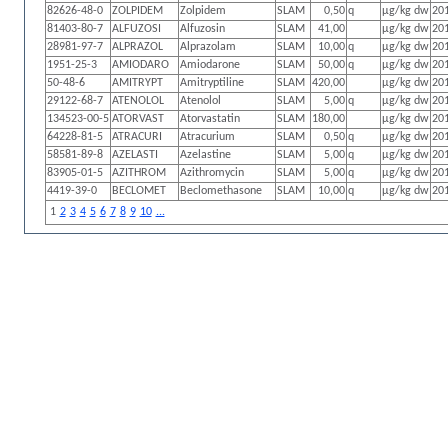
82626-48-0
ZOLPIDEM
Zolpidem
SLAM
0,50
q
µg/kg dw
20
81403-80-7
ALFUZOSI
Alfuzosin
SLAM
41,00
µg/kg dw
20
28981-97-7
ALPRAZOL
Alprazolam
SLAM
10,00
q
µg/kg dw
20
1951-25-3
AMIODARO
Amiodarone
SLAM
50,00
q
µg/kg dw
20
50-48-6
AMITRYPT
Amitryptiline
SLAM
420,00
µg/kg dw
20
29122-68-7
ATENOLOL
Atenolol
SLAM
5,00
q
µg/kg dw
20
134523-00-5
ATORVAST
Atorvastatin
SLAM
180,00
µg/kg dw
20
64228-81-5
ATRACURI
Atracurium
SLAM
0,50
q
µg/kg dw
20
58581-89-8
AZELASTI
Azelastine
SLAM
5,00
q
µg/kg dw
20
83905-01-5
AZITHROM
Azithromycin
SLAM
5,00
q
µg/kg dw
20
4419-39-0
BECLOMET
Beclomethasone
SLAM
10,00
q
µg/kg dw
20
1
2
3
4
5
6
7
8
9
10
...