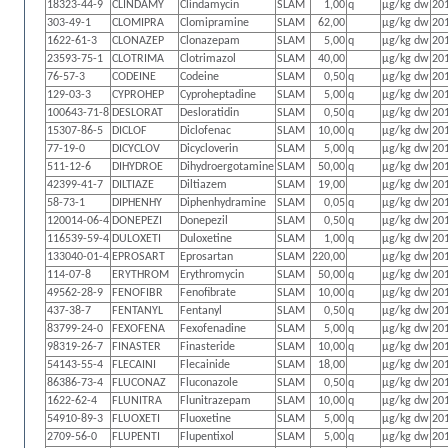
18323-44-9
CLINDAMY
Clindamycin
SLAM
1,00
q
µg/kg dw
20
303-49-1
CLOMIPRA
Clomipramine
SLAM
62,00
µg/kg dw
20
1622-61-3
CLONAZEP
Clonazepam
SLAM
5,00
q
µg/kg dw
20
23593-75-1
CLOTRIMA
Clotrimazol
SLAM
40,00
µg/kg dw
20
76-57-3
CODEINE
Codeine
SLAM
0,50
q
µg/kg dw
20
129-03-3
CYPROHEP
Cyproheptadine
SLAM
5,00
q
µg/kg dw
20
100643-71-8
DESLORAT
Desloratidin
SLAM
0,50
q
µg/kg dw
20
15307-86-5
DICLOF
Diclofenac
SLAM
10,00
q
µg/kg dw
20
77-19-0
DICYCLOV
Dicycloverin
SLAM
5,00
q
µg/kg dw
20
511-12-6
DIHYDROE
Dihydroergotamine
SLAM
50,00
q
µg/kg dw
20
42399-41-7
DILTIAZE
Diltiazem
SLAM
19,00
µg/kg dw
20
58-73-1
DIPHENHY
Diphenhydramine
SLAM
0,05
q
µg/kg dw
20
120014-06-4
DONEPEZI
Donepezil
SLAM
0,50
q
µg/kg dw
20
116539-59-4
DULOXETI
Duloxetine
SLAM
1,00
q
µg/kg dw
20
133040-01-4
EPROSART
Eprosartan
SLAM
220,00
µg/kg dw
20
114-07-8
ERYTHROM
Erythromycin
SLAM
50,00
q
µg/kg dw
20
49562-28-9
FENOFIBR
Fenofibrate
SLAM
10,00
q
µg/kg dw
20
437-38-7
FENTANYL
Fentanyl
SLAM
0,50
q
µg/kg dw
20
83799-24-0
FEXOFENA
Fexofenadine
SLAM
5,00
q
µg/kg dw
20
98319-26-7
FINASTER
Finasteride
SLAM
10,00
q
µg/kg dw
20
54143-55-4
FLECAINI
Flecainide
SLAM
18,00
µg/kg dw
20
86386-73-4
FLUCONAZ
Fluconazole
SLAM
0,50
q
µg/kg dw
20
1622-62-4
FLUNITRA
Flunitrazepam
SLAM
10,00
q
µg/kg dw
20
54910-89-3
FLUOXETI
Fluoxetine
SLAM
5,00
q
µg/kg dw
20
2709-56-0
FLUPENTI
Flupentixol
SLAM
5,00
q
µg/kg dw
20