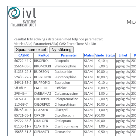
Milj
Resultat från sökning i databasen med följande parametrar:
Matris:(Alla)
Parameter:(Alla)
CAS:
From: Tom:
Alla län
CASNR
ParKod
Parameter
Matris
Värde
Status
Enhet
P
66722-44-9
BISOPROL
Bisoprolol
SLAM
0,10
q
µg/kg dw
20
25614-03-3
BROMOCRI
Bromocriptine
SLAM
5,00
q
µg/kg dw
20
51333-22-3
BUDESON
Budesonide
SLAM
10,00
q
µg/kg dw
20
52485-79-7
BUPRENOR
Buprenorphine
SLAM
10,00
q
µg/kg dw
20
34911-55-2
BUPROPIO
Bupropion
SLAM
0,10
q
µg/kg dw
20
58-08-2
CAFFEINE
Caffeine
SLAM
50,00
q
µg/kg dw
20
298-46-4
CARBAMAZ
Carbamazepine
SLAM
1,00
q
µg/kg dw
20
50-53-3
CHLORPRO
Chlorpromazine
SLAM
5,00
q
µg/kg dw
20
113-59-7
CHLORPRX
Chlorprothixen
SLAM
10,00
q
µg/kg dw
20
88768-40-5
CILAZAPR
Cilazapril
SLAM
1,00
q
µg/kg dw
20
85721-33-1
CIPROF
Ciprofloxacin
SLAM
900,00
µg/kg dw
20
59729-33-8
CITALOPR
Citalopram
SLAM
540,00
µg/kg dw
20
81103-11-9
CLARITHR
Clarithromycine
SLAM
1,00
q
µg/kg dw
20
15686-51-8
CLEMASTI
Clemastine
SLAM
0,50
q
µg/kg dw
20