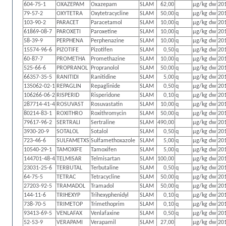
604-75-1
OXAZEPAM
Oxazepam
SLAM
62,00
µg/kg dw
20
79-57-2
OXYTETRA
Oxytetracycline
SLAM
50,00
q
µg/kg dw
20
103-90-2
PARACET
Paracetamol
SLAM
10,00
q
µg/kg dw
20
61869-08-7
PAROXETI
Paroxetine
SLAM
10,00
q
µg/kg dw
20
58-39-9
PERPHENA
Perphenazine
SLAM
10,00
q
µg/kg dw
20
15574-96-6
PIZOTIFE
Pizotifen
SLAM
0,50
q
µg/kg dw
20
60-87-7
PROMETHA
Promethazine
SLAM
10,00
q
µg/kg dw
20
525-66-6
PROPRANOL
Propranolol
SLAM
50,00
q
µg/kg dw
20
66357-35-5
RANITIDI
Ranitidine
SLAM
5,00
q
µg/kg dw
20
135062-02-1
REPAGLIN
Repaglinide
SLAM
0,50
q
µg/kg dw
20
106266-06-2
RISPERID
Risperidone
SLAM
0,10
q
µg/kg dw
20
287714-41-4
ROSUVAST
Rosuvastatin
SLAM
10,00
q
µg/kg dw
20
80214-83-1
ROXITHRO
Roxithromycin
SLAM
50,00
q
µg/kg dw
20
79617-96-2
SERTRALI
Sertraline
SLAM
490,00
µg/kg dw
20
3930-20-9
SOTALOL
Sotalol
SLAM
0,50
q
µg/kg dw
20
723-46-6
SULFAMETXS
Sulfamethoxazole
SLAM
5,00
q
µg/kg dw
20
10540-29-1
TAMOXIFE
Tamoxifen
SLAM
5,00
q
µg/kg dw
20
144701-48-4
TELMISAR
Telmisartan
SLAM
100,00
µg/kg dw
20
23031-25-6
TERBUTAL
Terbutaline
SLAM
0,50
q
µg/kg dw
20
64-75-5
TETRAC
Tetracycline
SLAM
50,00
q
µg/kg dw
20
27203-92-5
TRAMADOL
Tramadol
SLAM
50,00
q
µg/kg dw
20
144-11-6
TRIHEXYP
Trihexyphenidyl
SLAM
0,10
q
µg/kg dw
20
738-70-5
TRIMETOP
Trimethoprim
SLAM
0,10
q
µg/kg dw
20
93413-69-5
VENLAFAX
Venlafaxine
SLAM
0,50
q
µg/kg dw
20
52-53-9
VERAPAMI
Verapamil
SLAM
27,00
µg/kg dw
20