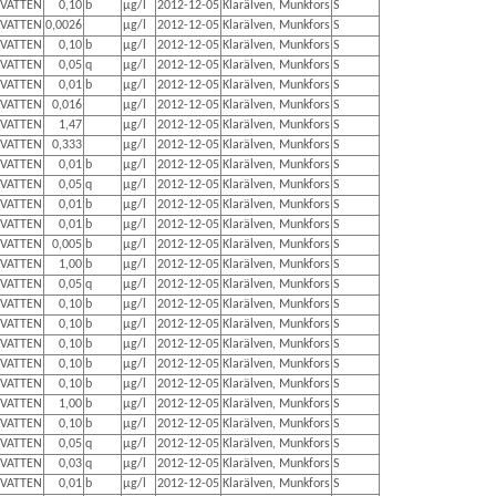
VATTEN
0,10
b
µg/l
2012-12-05
Klarälven, Munkfors
S
VATTEN
0,0026
µg/l
2012-12-05
Klarälven, Munkfors
S
VATTEN
0,10
b
µg/l
2012-12-05
Klarälven, Munkfors
S
VATTEN
0,05
q
µg/l
2012-12-05
Klarälven, Munkfors
S
VATTEN
0,01
b
µg/l
2012-12-05
Klarälven, Munkfors
S
VATTEN
0,016
µg/l
2012-12-05
Klarälven, Munkfors
S
VATTEN
1,47
µg/l
2012-12-05
Klarälven, Munkfors
S
VATTEN
0,333
µg/l
2012-12-05
Klarälven, Munkfors
S
VATTEN
0,01
b
µg/l
2012-12-05
Klarälven, Munkfors
S
VATTEN
0,05
q
µg/l
2012-12-05
Klarälven, Munkfors
S
VATTEN
0,01
b
µg/l
2012-12-05
Klarälven, Munkfors
S
VATTEN
0,01
b
µg/l
2012-12-05
Klarälven, Munkfors
S
VATTEN
0,005
b
µg/l
2012-12-05
Klarälven, Munkfors
S
VATTEN
1,00
b
µg/l
2012-12-05
Klarälven, Munkfors
S
VATTEN
0,05
q
µg/l
2012-12-05
Klarälven, Munkfors
S
VATTEN
0,10
b
µg/l
2012-12-05
Klarälven, Munkfors
S
VATTEN
0,10
b
µg/l
2012-12-05
Klarälven, Munkfors
S
VATTEN
0,10
b
µg/l
2012-12-05
Klarälven, Munkfors
S
VATTEN
0,10
b
µg/l
2012-12-05
Klarälven, Munkfors
S
VATTEN
0,10
b
µg/l
2012-12-05
Klarälven, Munkfors
S
VATTEN
1,00
b
µg/l
2012-12-05
Klarälven, Munkfors
S
VATTEN
0,10
b
µg/l
2012-12-05
Klarälven, Munkfors
S
VATTEN
0,05
q
µg/l
2012-12-05
Klarälven, Munkfors
S
VATTEN
0,03
q
µg/l
2012-12-05
Klarälven, Munkfors
S
VATTEN
0,01
b
µg/l
2012-12-05
Klarälven, Munkfors
S