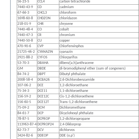
56-23-5
CCL4
carbon tetrachloride
7440-43-9
CD
cadmium
67-66-3
CHCL3
chloroform
1698-60-8
CHDZON
chloridazon
218-01-9
CHR
chrysene
7440-48-4
CO
cobalt
7440-47-3
CR
chromium
7440-50-8
CU
copper
470-90-6
CVP
Chlorfenvinphos
21725-46-2
CYANAZIN
cyanazin
2921-88-2
CYFOS
Chlorpyrifos
53-70-3
DBAHA
dibenz[a,h]anthracene
GM
DBDE
di-bromodiphenyl ether (sum of congeners)
84-74-2
DBPT
Dibutyl phthalate
2008-58-4
DCBA26
2,6-Dichlorobenzamide
107-06-2
DCE
1,2-dichloroethane
75-34-3
DCE11
1,1-dichloroethane
156-59-2
DCE12C
Cis-1,2-dichloroethene
156-60-5
DCE12T
Trans-1,2-dichloroethene
75-09-2
DCM
Dichloromethane
84-61-7
DCP
Dicyclohexyl phthalate
78-87-5
DCPROP
1,2-dichloropropane
113963-87-4
DCPROP24
2,4-Diklorprop
62-73-7
DCV
dichlorvos
3424-82-6
DDEOP
DDE (o,p')