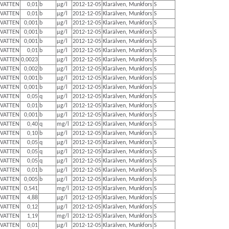
VATTEN
0,01
b
µg/l
2012-12-05
Klarälven, Munkfors
S
VATTEN
0,01
b
µg/l
2012-12-05
Klarälven, Munkfors
S
VATTEN
0,001
b
µg/l
2012-12-05
Klarälven, Munkfors
S
VATTEN
0,001
b
µg/l
2012-12-05
Klarälven, Munkfors
S
VATTEN
0,001
b
µg/l
2012-12-05
Klarälven, Munkfors
S
VATTEN
0,01
b
µg/l
2012-12-05
Klarälven, Munkfors
S
VATTEN
0,0023
µg/l
2012-12-05
Klarälven, Munkfors
S
VATTEN
0,002
b
µg/l
2012-12-05
Klarälven, Munkfors
S
VATTEN
0,001
b
µg/l
2012-12-05
Klarälven, Munkfors
S
VATTEN
0,001
b
µg/l
2012-12-05
Klarälven, Munkfors
S
VATTEN
0,05
q
µg/l
2012-12-05
Klarälven, Munkfors
S
VATTEN
0,01
b
µg/l
2012-12-05
Klarälven, Munkfors
S
VATTEN
0,001
b
µg/l
2012-12-05
Klarälven, Munkfors
S
VATTEN
0,40
q
mg/l
2012-12-05
Klarälven, Munkfors
S
VATTEN
0,10
b
µg/l
2012-12-05
Klarälven, Munkfors
S
VATTEN
0,05
q
µg/l
2012-12-05
Klarälven, Munkfors
S
VATTEN
0,05
q
µg/l
2012-12-05
Klarälven, Munkfors
S
VATTEN
0,05
q
µg/l
2012-12-05
Klarälven, Munkfors
S
VATTEN
0,01
b
µg/l
2012-12-05
Klarälven, Munkfors
S
VATTEN
0,005
b
µg/l
2012-12-05
Klarälven, Munkfors
S
VATTEN
0,541
mg/l
2012-12-05
Klarälven, Munkfors
S
VATTEN
4,88
µg/l
2012-12-05
Klarälven, Munkfors
S
VATTEN
0,12
µg/l
2012-12-05
Klarälven, Munkfors
S
VATTEN
1,19
mg/l
2012-12-05
Klarälven, Munkfors
S
VATTEN
0,01
µg/l
2012-12-05
Klarälven, Munkfors
S