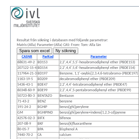
Resultat från sökning i databasen med följande parametrar:
Matris:(Alla)
Parameter:(Alla)
CAS:
From: Tom:
Alla län
CASNR
ParKod
Parameter
68631-49-2
BD153
2,2',4,4',5,5'-hexabromodiphenyl ether (PBDE153)
207122-15-4
BD154
2,2',4,4',5,6'-hexabromodiphenyl ether (PBDE154)
117964-21-3
BD197
Benzene, 1,1'-oxybis[2,3,4,6-tetrabromo-(PBDE197)
1163-19-5
BD209
decabromodiphenyl ether (PBDE209)
5436-43-1
BDE47
2,2',4,4'-tetrabromodiphenyl ether (PBDE47)
60348-60-9
BDE99
2,2',4,4',5-pentabromodiphenyl ether (PBDE99)
50723-80-3
BENTAZO
Bentazon
71-43-2
BENZ
benzene
191-24-2
BGHIP
benzo[ghi]perylene
GM
BGHIPIND
benzo[ghi]perylene+indeno[1,2,3-cd]pyrene
42576-02-3
BIFX
bifenox
207-08-9
BKF
benzo[k]fluoranthene
80-05-7
BPA
Bisphenol A
7440-70-2
CA
calcium