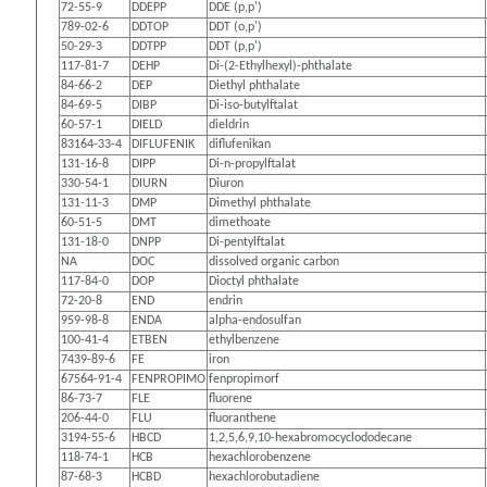
72-55-9
DDEPP
DDE (p,p')
789-02-6
DDTOP
DDT (o,p')
50-29-3
DDTPP
DDT (p,p')
117-81-7
DEHP
Di-(2-Ethylhexyl)-phthalate
84-66-2
DEP
Diethyl phthalate
84-69-5
DIBP
Di-iso-butylftalat
60-57-1
DIELD
dieldrin
83164-33-4
DIFLUFENIK
diflufenikan
131-16-8
DIPP
Di-n-propylftalat
330-54-1
DIURN
Diuron
131-11-3
DMP
Dimethyl phthalate
60-51-5
DMT
dimethoate
131-18-0
DNPP
Di-pentylftalat
NA
DOC
dissolved organic carbon
117-84-0
DOP
Dioctyl phthalate
72-20-8
END
endrin
959-98-8
ENDA
alpha-endosulfan
100-41-4
ETBEN
ethylbenzene
7439-89-6
FE
iron
67564-91-4
FENPROPIMO
fenpropimorf
86-73-7
FLE
fluorene
206-44-0
FLU
fluoranthene
3194-55-6
HBCD
1,2,5,6,9,10-hexabromocyclododecane
118-74-1
HCB
hexachlorobenzene
87-68-3
HCBD
hexachlorobutadiene