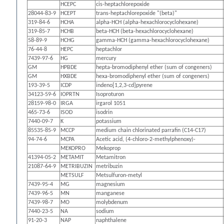
HCEPC
cis-heptachlorepoxide
28044-83-9
HCEPT
trans-heptachlorepoxide "(beta)"
319-84-6
HCHA
alpha-HCH (alpha-hexachlorocyclohexane)
319-85-7
HCHB
beta-HCH (beta-hexachlorocyclohexane)
58-89-9
HCHG
gamma-HCH (gamma-hexachlorocyclohexane)
76-44-8
HEPC
heptachlor
7439-97-6
HG
mercury
GM
HPBDE
hepta-bromodiphenyl ether (sum of congeners)
GM
HXBDE
hexa-bromodiphenyl ether (sum of congeners)
193-39-5
ICDP
indeno[1,2,3-cd]pyrene
34123-59-6
IOPRTN
Isoproturon
28159-98-0
IRGA
irgarol 1051
465-73-6
ISOD
isodrin
7440-09-7
K
potassium
85535-85-9
MCCP
medium chain chlorinated parrafin (C14-C17)
94-74-6
MCPA
Acetic acid, (4-chloro-2-methylphenoxy)-
MEKOPRO
Mekoprop
41394-05-2
METAMIT
Metamitron
21087-64-9
METRIBUZIN
metribuzin
METSULF
Metsulfuron-metyl
7439-95-4
MG
magnesium
7439-96-5
MN
manganese
7439-98-7
MO
molybdenum
7440-23-5
NA
sodium
91-20-3
NAP
naphthalene