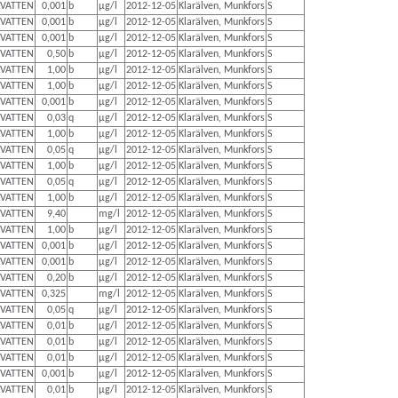
VATTEN
0,001
b
µg/l
2012-12-05
Klarälven, Munkfors
S
VATTEN
0,001
b
µg/l
2012-12-05
Klarälven, Munkfors
S
VATTEN
0,001
b
µg/l
2012-12-05
Klarälven, Munkfors
S
VATTEN
0,50
b
µg/l
2012-12-05
Klarälven, Munkfors
S
VATTEN
1,00
b
µg/l
2012-12-05
Klarälven, Munkfors
S
VATTEN
1,00
b
µg/l
2012-12-05
Klarälven, Munkfors
S
VATTEN
0,001
b
µg/l
2012-12-05
Klarälven, Munkfors
S
VATTEN
0,03
q
µg/l
2012-12-05
Klarälven, Munkfors
S
VATTEN
1,00
b
µg/l
2012-12-05
Klarälven, Munkfors
S
VATTEN
0,05
q
µg/l
2012-12-05
Klarälven, Munkfors
S
VATTEN
1,00
b
µg/l
2012-12-05
Klarälven, Munkfors
S
VATTEN
0,05
q
µg/l
2012-12-05
Klarälven, Munkfors
S
VATTEN
1,00
b
µg/l
2012-12-05
Klarälven, Munkfors
S
VATTEN
9,40
mg/l
2012-12-05
Klarälven, Munkfors
S
VATTEN
1,00
b
µg/l
2012-12-05
Klarälven, Munkfors
S
VATTEN
0,001
b
µg/l
2012-12-05
Klarälven, Munkfors
S
VATTEN
0,001
b
µg/l
2012-12-05
Klarälven, Munkfors
S
VATTEN
0,20
b
µg/l
2012-12-05
Klarälven, Munkfors
S
VATTEN
0,325
mg/l
2012-12-05
Klarälven, Munkfors
S
VATTEN
0,05
q
µg/l
2012-12-05
Klarälven, Munkfors
S
VATTEN
0,01
b
µg/l
2012-12-05
Klarälven, Munkfors
S
VATTEN
0,01
b
µg/l
2012-12-05
Klarälven, Munkfors
S
VATTEN
0,01
b
µg/l
2012-12-05
Klarälven, Munkfors
S
VATTEN
0,001
b
µg/l
2012-12-05
Klarälven, Munkfors
S
VATTEN
0,01
b
µg/l
2012-12-05
Klarälven, Munkfors
S